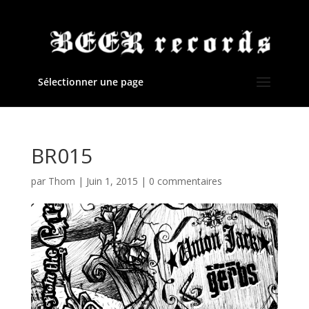
Sélectionner une page
BR015
par
Thom
|
Juin 1, 2015
|
0 commentaires