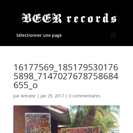
Sélectionner une page
16177569_185179530176
5898_7147027678758684
655_o
par
Antoine
|
Jan 29, 2017
|
0 commentaires